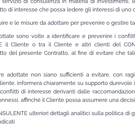
al servizio di consulenza in materia di investimenti
o di interesse che possa ledere gli interessi di uno o 
re e le misure da adottare per prevenire o gestire tali 
tate sono volte a identificare e prevenire i conflit
 il Cliente o tra il Cliente e altri clienti del
o del presente Contratto, al fine di evitare che tali
dottate non siano sufficienti a evitare, con ragio
Cliente, informerà chiaramente su supporto durevole i
 conflitti di interesse derivanti dalle raccomandazio
connessi, affinché il Cliente possa assumere una deci
SULENTE ulteriori dettagli analitici sulla politica di ge
dicati